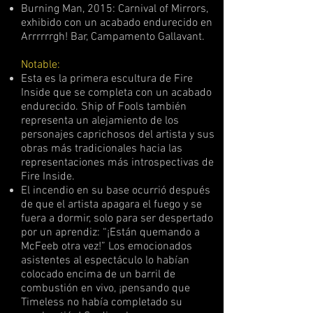
Burning Man, 2015: Carnival of Mirrors,
exhibido con un acabado endurecido en
Arrrrrrgh! Bar, Campamento Gallavant.
Notable:
Esta es la primera escultura de Fire
Inside que se completa con un acabado
endurecido. Ship of Fools también
representa un alejamiento de los
personajes caprichosos del artista y sus
obras más tradicionales hacia las
representaciones más introspectivas de
Fire Inside.
El incendio en su base ocurrió después
de que el artista apagara el fuego y se
fuera a dormir, solo para ser despertado
por un aprendiz: “¡Están quemando a
McFeeb otra vez!” Los emocionados
asistentes al espectáculo lo habían
colocado encima de un barril de
combustión en vivo, ¡pensando que
Timeless no había completado su