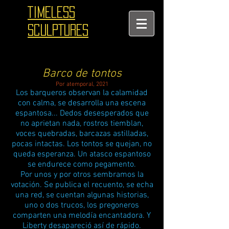
TIMELESS
SCULPTURES
Barco de tontos
Por atemporal, 2021
Los barqueros observan la calamidad
con calma, se desarrolla una escena
espantosa... Dedos desesperados que
no aprietan nada, rostros tiemblan,
voces quebradas, barcazas astilladas,
pocas intactas. Los tontos se quejan, no
queda esperanza. Un atasco espantoso
se endurece como pegamento.
Por unos y por otros sembramos la
votación. Se publica el recuento, se echa
una red, se cuentan algunas historias,
uno o dos trucos, los pregoneros
comparten una melodía encantadora. Y
Liberty desapareció así de rápido.